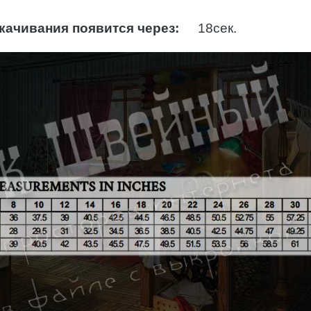
качивания появится через:
17
сек.