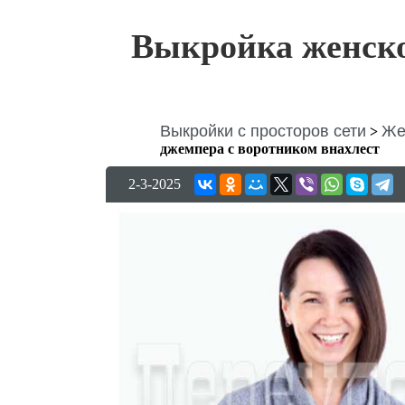
Выкройка женско
Выкройки с просторов сети
Же
>
джемпера с воротником внахлест
2-3-2025