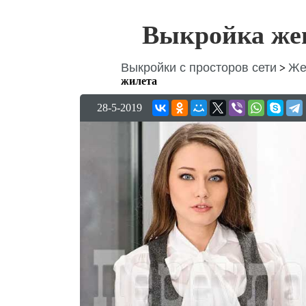
Выкройка жен
Выкройки с просторов сети
Же
>
жилета
28-5-2019