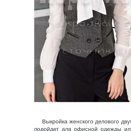
Выкройка женского делового дв
подойдет для офисной одежды ил