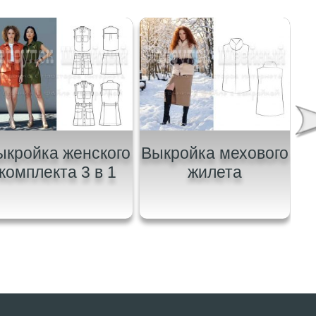
ыкройка женского
Выкройка мехового
В
комплекта 3 в 1
жилета