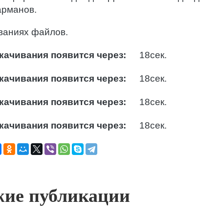
арманов.
ваниях файлов.
качивания появится через:
17
сек.
качивания появится через:
17
сек.
качивания появится через:
17
сек.
качивания появится через:
17
сек.
ие публикации