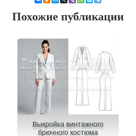
Похожие публикации
ого
Выкройка винтажного
В
брючного костюма