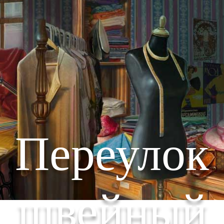
Переулок
швейный