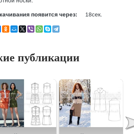
тной носки.
качивания появится через:
17
сек.
ие публикации