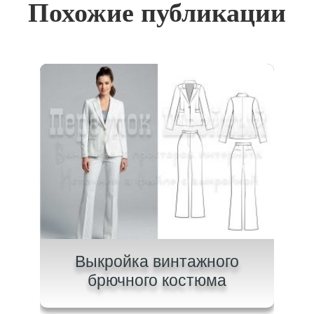
Похожие публикации
Выкройка винтажного
Вык
брючного костюма