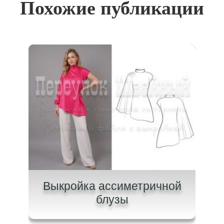
Похожие публикации
ашки
Выкройка ассиметричной
Вык
блузы