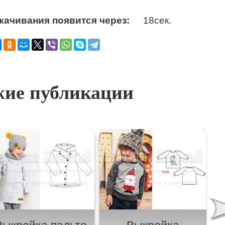
качивания появится через:
17
сек.
ие публикации