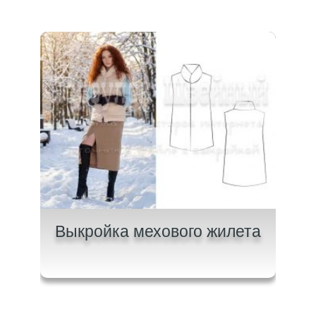
и с
Выкройка мехового жилета
Вык