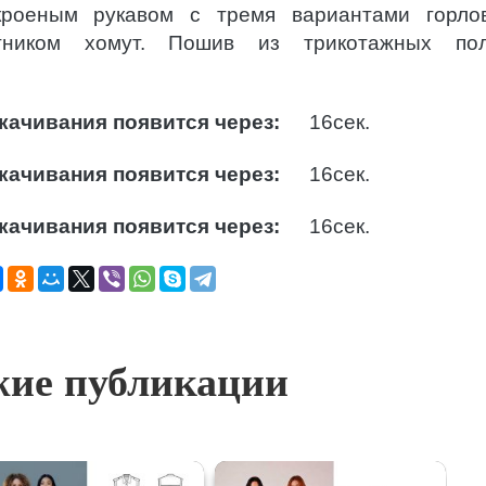
роеным рукавом с тремя вариантами горло
тником хомут. Пошив из трикотажных пол
качивания появится через:
15
сек.
качивания появится через:
15
сек.
качивания появится через:
15
сек.
ие публикации