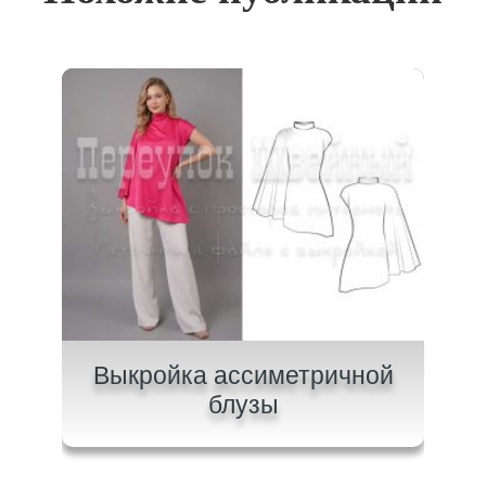
ашки
Выкройка ассиметричной
Вык
блузы