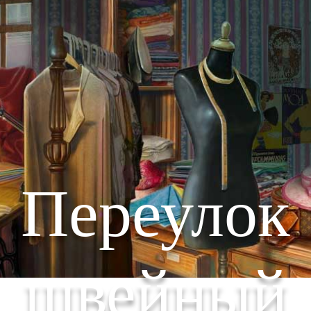
Переулок
швейный