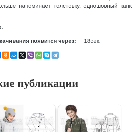
ольше напоминает толстовку, одношовный кап
е.
качивания появится через:
17
сек.
ие публикации