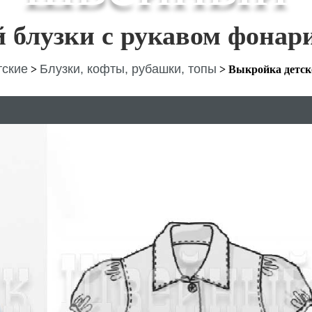
 блузки с рукавом фонар
тские
Блузки, кофты, рубашки, топы
>
>
Выкройка детск