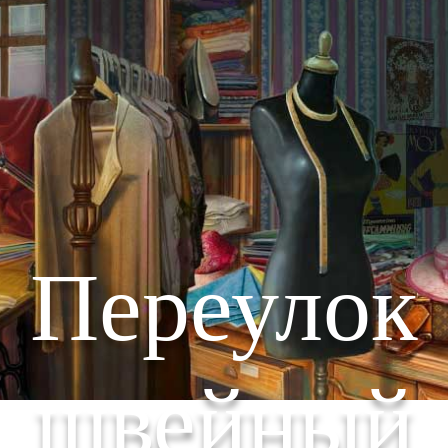
Переулок
швейный