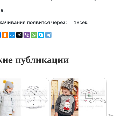
е.
качивания появится через:
17
сек.
ие публикации