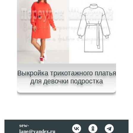
очки
Выкройка трикотажного платья
В
для девочки подростка
sew-
lane@yandex.ru