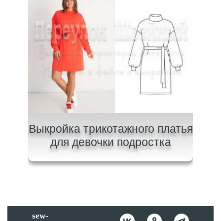
очки
Выкройка трикотажного платья
В
для девочки подростка
sew-