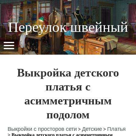
Переулок швейный
Выкройка детского
платья с
асимметричным
подолом
Выкройки с просторов сети
Детские
Платья
>
>
>
Выкройка детского платья с асимметричным