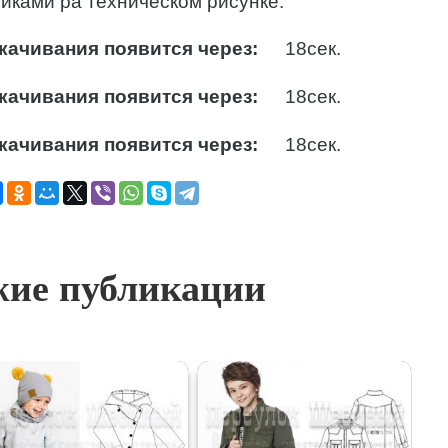
йками ра техническом рисунке.
качивания появится через:
17
сек.
качивания появится через:
17
сек.
качивания появится через:
17
сек.
ие публикации