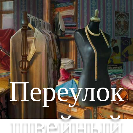
Переулок
швейный