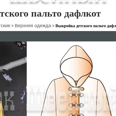
тского пальто дафлкот
тские
Верхняя одежда
>
>
Выкройка детского пальто даф