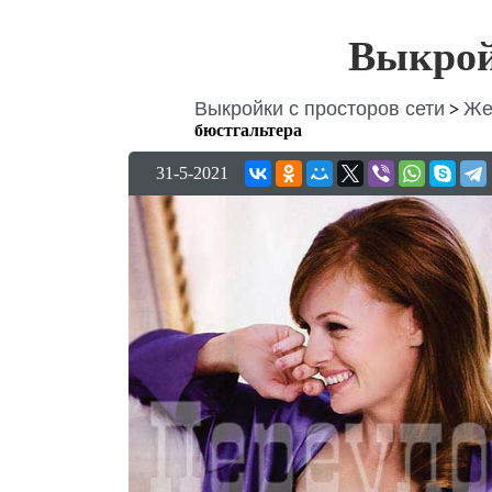
Выкрой
Выкройки с просторов сети
Же
>
бюстгальтера
31-5-2021