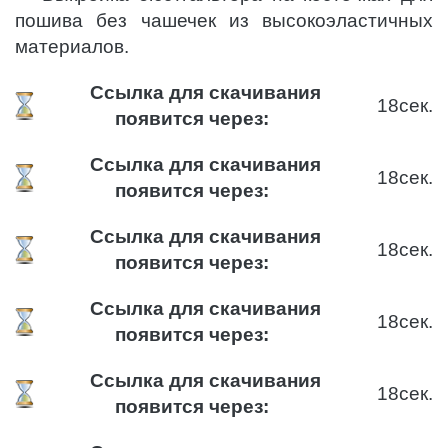
пошива без чашечек из высокоэластичных
материалов.
Ссылка для скачивания
18
сек.
появится через:
Ссылка для скачивания
18
сек.
появится через:
Ссылка для скачивания
18
сек.
появится через:
Ссылка для скачивания
18
сек.
появится через:
Ссылка для скачивания
18
сек.
появится через: