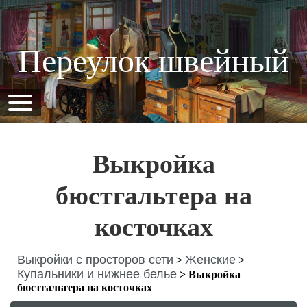
Переулок швейный
Выкройка
бюстгальтера на
косточках
Выкройки с просторов сети
Женские
>
>
Купальники и нижнее белье
>
Выкройка
бюстгальтера на косточках