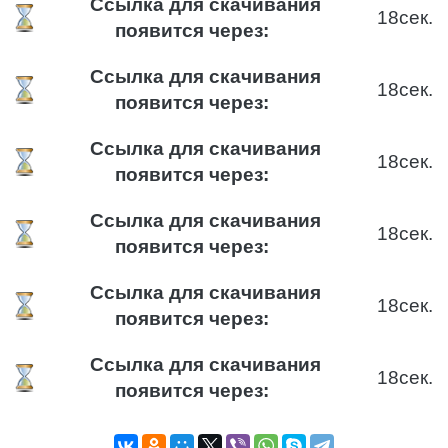
Ссылка для скачивания
18
сек.
появится через:
Ссылка для скачивания
18
сек.
появится через:
Ссылка для скачивания
18
сек.
появится через:
Ссылка для скачивания
18
сек.
появится через:
Ссылка для скачивания
18
сек.
появится через:
Ссылка для скачивания
18
сек.
появится через: