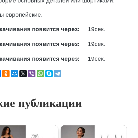
 форме основных деталей или шортиками.
ры европейские.
качивания появится через:
18
сек.
качивания появится через:
18
сек.
качивания появится через:
18
сек.
ие публикации