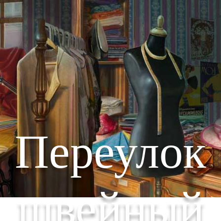
Переулок
швейный