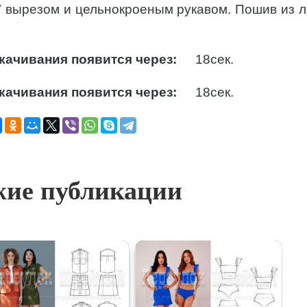
V вырезом и цельнокроеным рукавом. Пошив из л
качивания появится через:
17
сек.
качивания появится через:
17
сек.
ие публикации