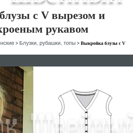
блузы с V вырезом и
кроеным рукавом
нские
Блузки, рубашки, топы
>
>
Выкройка блузы с V