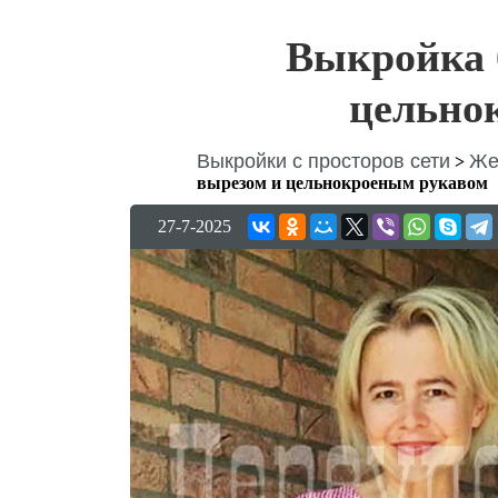
Выкройка 
цельно
Выкройки с просторов сети
Же
>
вырезом и цельнокроеным рукавом
27-7-2025