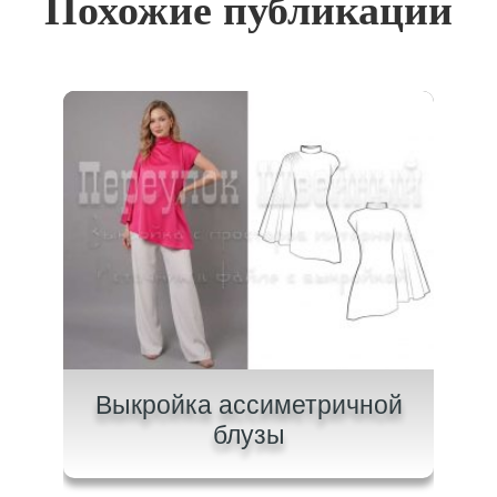
Похожие публикации
ашки
Выкройка ассиметричной
Вык
блузы