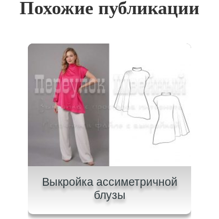
Похожие публикации
ашки
Выкройка ассиметричной
Вык
блузы