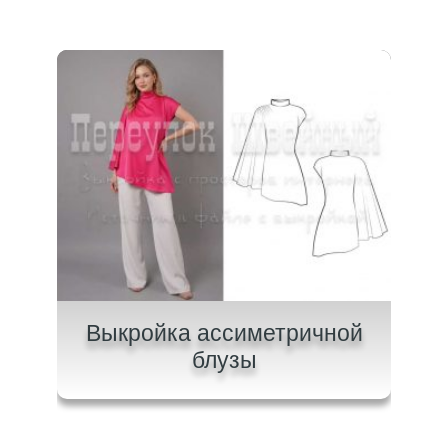
ашки
Выкройка ассиметричной
Вык
блузы