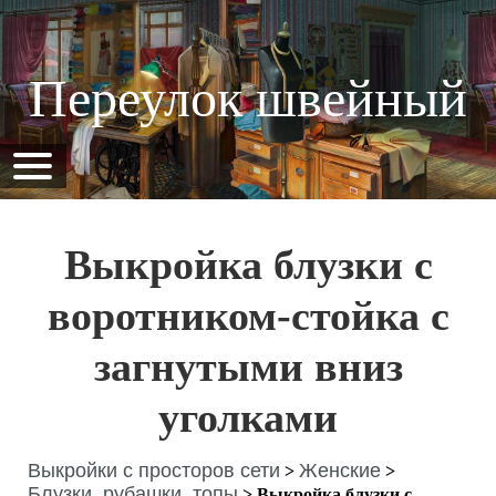
Переулок швейный
Выкройка блузки с
воротником-стойка с
загнутыми вниз
уголками
Выкройки с просторов сети
Женские
>
>
Блузки, рубашки, топы
>
Выкройка блузки с