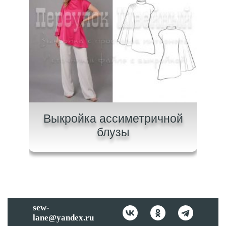
ашки
Выкройка ассиметричной
Вык
блузы
sew-
lane@yandex.ru