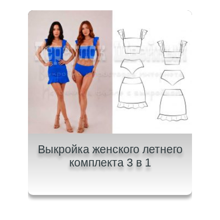
щих
Выкройка женского летнего
Вык
комплекта 3 в 1